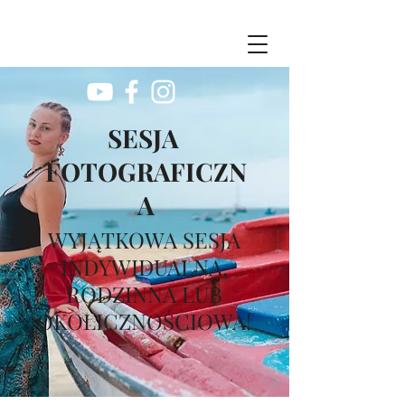
SESJA
FOTOGRAFICZN
A
WYJĄTKOWA SESJA
INDYWIDUALNA,
RODZINNA LUB
OKOLICZNOŚCIOWA!