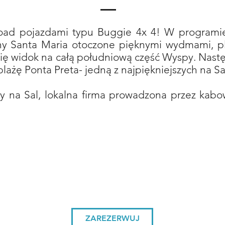
road pojazdami typu Buggie 4x 4! W programi
liny Santa Maria otoczone pięknymi wydmami, p
się widok na całą południową część Wyspy. Nastę
plażę Ponta Preta- jedną z najpiękniejszych na Sa
 na Sal, lokalna firma prowadzona przez kab
ZAREZERWUJ