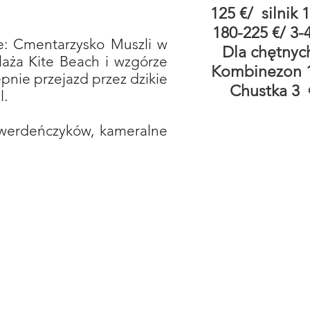
125 €/ silnik 
180-225 €/ 3-
e: Cmentarzysko Muszli w
Dla chętnyc
laża Kite Beach i wzgórze
Kombinezon 1
pnie przejazd przez dzikie
Chustka 3
l.
owerdeńczyków, kameralne