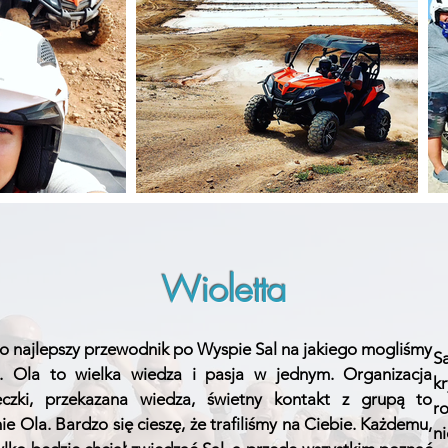
Wioletta
to najlepszy przewodnik po Wyspie Sal na jakiego mogliśmy
S
ić. Ola to wielka wiedza i pasja w jednym. Organizacja
k
eczki, przekazana wiedza, świetny kontakt z grupą to
CO MÓWIĄ INNI?
r
ie Ola. Bardzo się cieszę, że trafiliśmy na Ciebie. Każdemu,
n