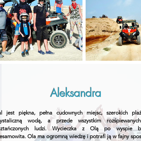
Aleksandra
al jest piękna, pełna cudownych miejsc, szerokich pla
rystaliczną wodą, a przede wszystkim rozśpiewanyc
oztańczonych ludzi. Wycieczka z Olą po wyspie b
iesamowita. Ola ma ogromną wiedzę i potrafi ją w fajny spo