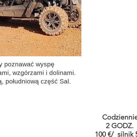
aby poznawać wyspę
ami, wzgórzami i dolinami.
ą, południową część Sal.
Codzienn
2 GODZ.
100 €/ silnik