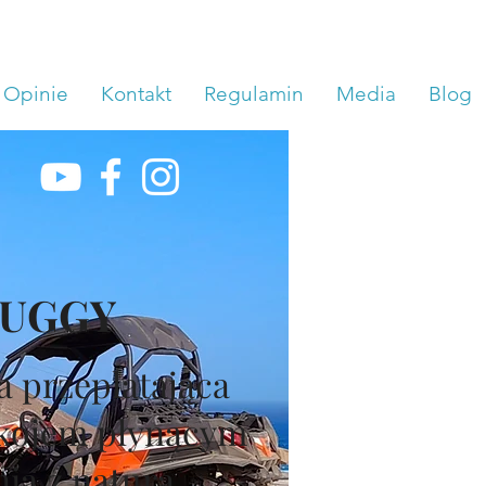
Opinie
Kontakt
Regulamin
Media
Blog
UGGY
a przeplatająca
okojem płynącym
ia z naturą....