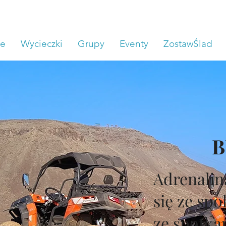
ne
Wycieczki
Grupy
Eventy
ZostawŚlad
B
Adrenalin
się ze sp
ze spotkan