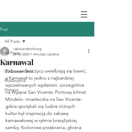
Post
All Posts
caboverdeinfoorg
All Posts
20 lut 2025
1 minut(y) czytania
Karnawal
Zwierzęta
Kabowerdeńczycy uwielbiają się bawić, 
CV Zostaw Ślad
a Karnawał to jedno z najbardziej 
Wydarzenia
wyczekiwanych wydarzeń, szczególnie 
Historia
na Wyspie Sao Vicente. Portowy kilmat 
Mindelo- miasteczka na Sao Vicente- 
gdzie spotykali się ludzie różnych 
kultur był inspiracją do zabawy 
karnawałowej w rytmie brazylijskiej 
samby. Kolorowe przebrania, głośna 